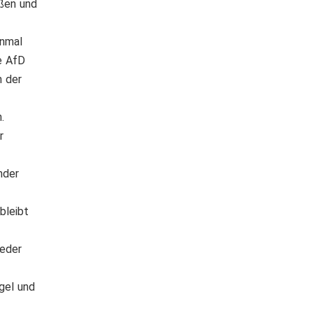
ßen und
inmal
e AfD
n der
.
r
nder
bleibt
ieder
ogel und