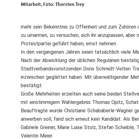
Mitarbeit, Foto: Thorsten Trey
mehr sein Bekenntnis zu Offenheit und zum Zuhören ü
zu umarmen, zu versuchen, sich ihr anzupassen, abe
Protestpartei geführt haben, ernst nehmen.
In den vergangenen Jahren seien tatsächlich viele M
Nach der Abwicklung der üblichen Regularien bestäti
Stadtverbandsvorsitzenden Doris Schmidt-Velten Tre
inzwischen geglättet haben. Mit überwältigender Meh
bestätigt.
Große Mehrheiten erzielten auch seine beiden Stellve
mit einstimmigem Wahlergebnis Thomas Opitz, Schatzm
Beauftragte wurde Christiane Schababerle-Wagner ge
anwerben soll, fand sich erneut kein Kandidat. Als B
Gabriele Greiner, Marie Luise Stolz, Stefan Scheible,
Valentin Meier.