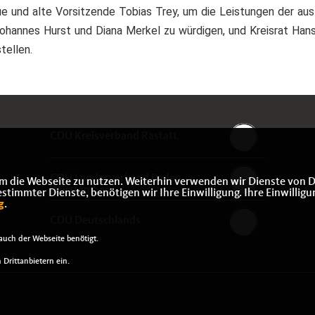
e und alte Vorsitzende Tobias Trey, um die Leistungen der au
ohannes Hurst und Diana Merkel zu würdigen, und Kreisrat Han
tellen.
CDU Kreisverband Rastatt
CDU Landesverband Baden-
m die Webseite zu nutzen. Weiterhin verwenden wir Dienste von D
Württemberg
immter Dienste, benötigen wir Ihre Einwilligung. Ihre Einwilligu
g
.
CDU Deutschlands
uch der Webseite benötigt.
Drittanbietern ein.