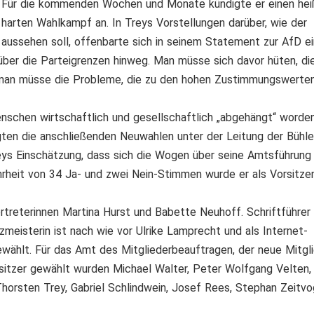
Für die kommenden Wochen und Monate kündigte er einen hei
harten Wahlkampf an. In Treys Vorstellungen darüber, wie der
aussehen soll, offenbarte sich in seinem Statement zur AfD e
ber die Parteigrenzen hinweg. Man müsse sich davor hüten, di
r man müsse die Probleme, die zu den hohen Zustimmungswerte
enschen wirtschaftlich und gesellschaftlich „abgehängt“ worden
gten die anschließenden Neuwahlen unter der Leitung der Bühle
ys Einschätzung, dass sich die Wogen über seine Amtsführung
rheit von 34 Ja- und zwei Nein-Stimmen wurde er als Vorsitze
rtreterinnen Martina Hurst und Babette Neuhoff. Schriftführer 
eisterin ist nach wie vor Ulrike Lamprecht und als Internet-
wählt. Für das Amt des Mitgliederbeauftragen, der neue Mitgl
eisitzer gewählt wurden Michael Walter, Peter Wolfgang Velten,
 Thorsten Trey, Gabriel Schlindwein, Josef Rees, Stephan Zeitv