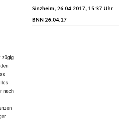
Sinzheim, 26.04.2017, 15:37 Uhr
BNN 26.04.17
v zügig
nden
ass
lles
er nach
renzen
ger