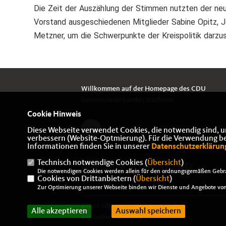
Die Zeit der Auszählung der Stimmen nutzten der neu
Vorstand ausgeschiedenen Mitglieder Sabine Opitz, J
Metzner, um die Schwerpunkte der Kreispolitik darzus
Willkommen auf der Homepage des CDU
Gemeindeverbandes Sinzheim
Cookie Hinweis
Diese Webseite verwendet Cookies, die notwendig sind, u
verbessern (Website-Optmierung). Für die Verwendung best
Informationen finden Sie in unserer
Datenschutzerklärun
Technisch notwendige Cookies (
Übersicht
)
IMPRESSUM
DATENSCHUTZ
Die notwendigen Cookies werden allein für den ordnungsgemäßen Gebra
Cookies von Drittanbietern (
KONTAKT
Übersicht
)
Zur Optimierung unserer Webseite binden wir Dienste und Angebote von 
@2026 CDU Gemeindeverband Sinzheim
Alle akzeptieren
Auswahl speichern
Alle Rechte vorbehalten.