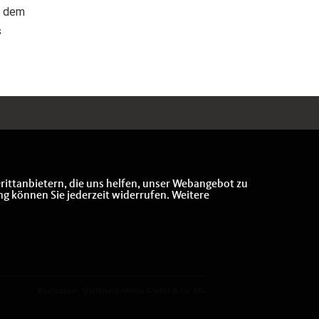
s dem
s
rittanbietern, die uns helfen, unser Webangebot zu
ng können Sie jederzeit widerrufen. Weitere
Realisation: Sharkness Media GmbH & Co. KG