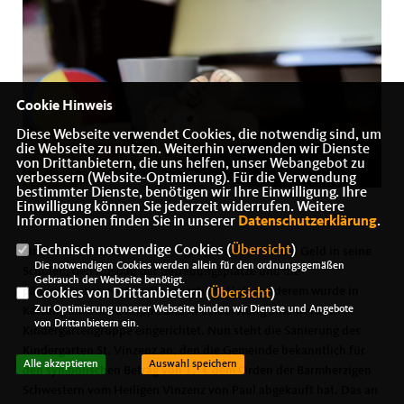
Cookie Hinweis
Diese Webseite verwendet Cookies, die notwendig sind, um
die Webseite zu nutzen. Weiterhin verwenden wir Dienste
von Drittanbietern, die uns helfen, unser Webangebot zu
verbessern (Website-Optmierung). Für die Verwendung
bestimmter Dienste, benötigen wir Ihre Einwilligung. Ihre
Einwilligung können Sie jederzeit widerrufen. Weitere
Informationen finden Sie in unserer
Datenschutzerklärung
.
Technisch notwendige Cookies (
Übersicht
)
Sinzheim hat daher in den vergangenen Jahren viel Geld in seine
Die notwendigen Cookies werden allein für den ordnungsgemäßen
Schulen, den Ausbau der Betreuungsplätze und die
Gebrauch der Webseite benötigt.
pädagogischen Fachkräfte investiert. Unter anderem wurde in
Cookies von Drittanbietern (
Übersicht
)
Zur Optimierung unserer Webseite binden wir Dienste und Angebote
Kartung eine neue Krippe und in Leiberstung eine weitere
von Drittanbietern ein.
Kindergartengruppe eingerichtet. Nun steht die Sanierung des
Kindergarten St. Vinzenz an, den die Gemeinde bekanntlich für
Alle akzeptieren
Auswahl speichern
den symbolischen Betrag von 1,- € dem Orden der Barmherzigen
Schwestern vom Heiligen Vinzenz von Paul abgekauft hat. Das an