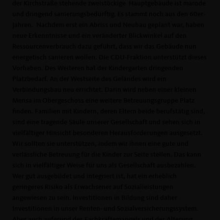
der Kirchstraße stehende zweistöckige Hauptgebäude ist marode
und dringend sanierungsbedürftig. Es stammt noch aus den 60er-
Jahren. Nachdem erst ein Abriss und Neubau geplant war, haben
neue Erkenntnisse und ein veränderter Blickwinkel auf den
Ressourcenverbrauch dazu geführt, dass wir das Gebäude nun
energetisch sanieren wollen. Die CDU-Fraktion unterstützt dieses
Vorhaben. Des Weiteren hat der Kindergarten dringenden
Platzbedarf. An der Westseite des Geländes wird ein
Verbindungsbau neu errichtet. Darin wird neben einer kleinen
Mensa im Obergeschoss eine weitere Betreuungsgruppe Platz
finden. Familien mit Kindern, deren Eltern beide berufstätig sind,
sind eine tragende Säule unserer Gesellschaft und sehen sich in
vielfältiger Hinsicht besonderen Herausforderungen ausgesetzt.
Wir sollten sie unterstützen, indem wir ihnen eine gute und
verlässliche Betreuung für die Kinder zur Seite stellen. Das kann
sich in vielfältiger Weise für uns als Gesellschaft ausbezahlen.
Wer gut ausgebildet und integriert ist, hat ein erheblich
geringeres Risiko als Erwachsener auf Sozialleistungen
angewiesen zu sein. Investitionen in Bildung sind daher
Investitionen in unser Renten- und Sozialversicherungssystem.
Aber auch aufgrund des Fachkräftemangels und der Alterung