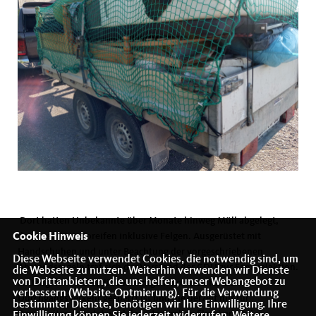
Dort hatten Unbekannte über Monate hinweg Müll abgelegt,
darunter 22 Autoreifen inklusive Felgen. Ausgerüstet mit
Cookie Hinweis
Handschuhen und unter Beachtung der vorgeschriebenen
Diese Webseite verwendet Cookies, die notwendig sind, um
Abstandsregeln traf sich der Vorstand der CDU zur Sammelaktion.
die Webseite zu nutzen. Weiterhin verwenden wir Dienste
von Drittanbietern, die uns helfen, unser Webangebot zu
Entlang der Straße, die seit einigen Monaten für den
verbessern (Website-Optmierung). Für die Verwendung
Durchgangsverkehr gesperrt ist und die derzeit nur für
bestimmter Dienste, benötigen wir Ihre Einwilligung. Ihre
Bauarbeiten genutzt wird, lagerten neben Flaschen und